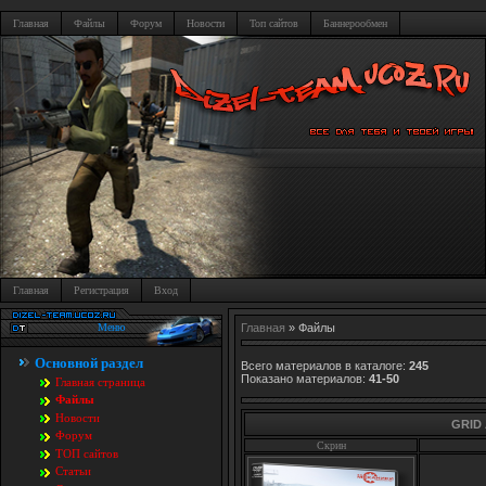
Главная
Файлы
Форум
Новости
Топ сайтов
Баннерообмен
Главная
Регистрация
Вход
Меню
Главная
»
Файлы
Основной раздел
Всего материалов в каталоге
:
245
Показано материалов
:
41-50
Главная страница
Файлы
Новости
GRID 
Форум
Скрин
TOП сайтов
Статьи