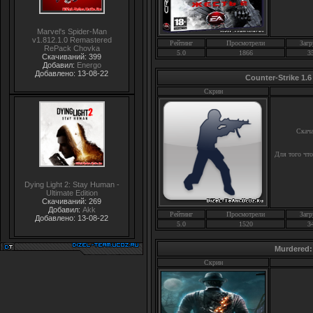
Marvel's Spider-Man
v1.812.1.0 Remastered
Рейтинг
Просмотрели
Загр
RePack Chovka
5.0
1866
3
Скачиваний: 399
Добавил:
Energo
Добавлено: 13-08-22
Counter-Strike 1.
Скрин
Скач
Для того чт
Dying Light 2: Stay Human -
Ultimate Edition
Скачиваний: 269
Добавил:
Akk
Рейтинг
Просмотрели
Загр
Добавлено: 13-08-22
5.0
1520
3
Murdered:
Скрин