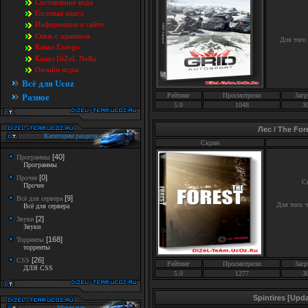
Составление кода
Гостевая книга
Информация о сайте
Связь с админом
Для того
Канал Energo
Канал DiZeL NeRo
Онлайн игры
Всё для Ucoz
Рейтинг
Просмотрели
Загр
Разное
5.0
1048
3
Лес / The For
Категории раздела
Скрин
[40]
Программы
Программы
[0]
Прочее
С
Прочее
[9]
Всё для сервера
Для того 
Всё для сервера
[2]
Звуки
Звуки
[168]
Торренты
торренты
[26]
CSS
Рейтинг
Просмотрели
Загр
ДЛЯ CSS
5.0
1277
3
Spintires [Upd
Мини-чат