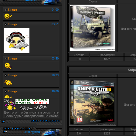
Скрин
Ск
Для того ч
Рейтинг
Просмотрели
Загр
5.0
1872
3
Snipe
Скрин
Для того
Для того что бы писать в этом чате
необходима авторизация на сайте
Рейтинг
Просмотрели
Загр
Наши группы
5.0
1225
3