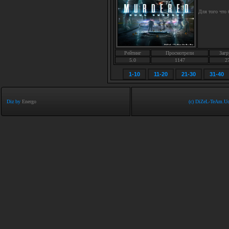
Для того что
Рейтинг
Просмотрели
Загр
5.0
1147
2
1-10
11-20
21-30
31-40
Diz by
Energo
(c) DiZeL-TeAm.Uc