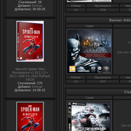
Скачиваний: 29
Добавил:
Energo
Рейтинг
Просмотрели
Загр
Добавлено: 30-09-25
5.0
1236
3
Batman: Arkh
Скрин
С
Для того ч
Marvel's Spider-Man
Remastered v1.812.1.0 +
DLC+ SSE Fix 2022 RePack
Рейтинг
Просмотрели
Загр
FitGirl
5.0
1471
3
Скачиваний: 276
Добавил:
Energo
Добавлено: 14-08-22
Cry
Скрин
Для тог