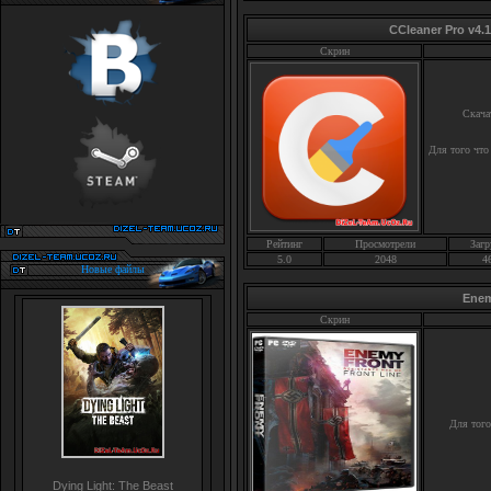
CCleaner Pro v4.
Скрин
Скач
Для того что
Рейтинг
Просмотрели
Загр
5.0
2048
4
Новые файлы
Enem
Скрин
Для того
Dying Light: The Beast