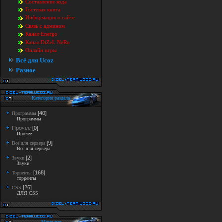
Составление кода
Гостевая книга
Информация о сайте
Связь с админом
Канал Energo
Канал DiZeL NeRo
Онлайн игры
Всё для Ucoz
Разное
Категории раздела
[40]
Программы
Программы
Прочее
[0]
Прочее
[9]
Всё для сервера
Всё для сервера
[2]
Звуки
Звуки
[168]
Торренты
торренты
[26]
CSS
ДЛЯ CSS
Мини-чат