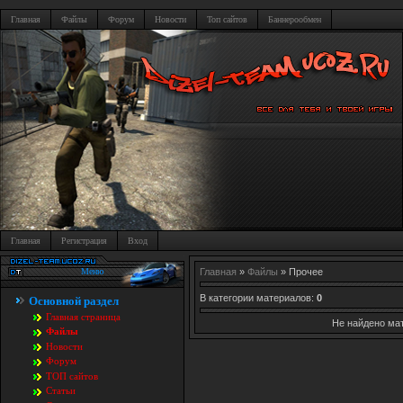
Главная
Файлы
Форум
Новости
Топ сайтов
Баннерообмен
Главная
Регистрация
Вход
Меню
Главная
»
Файлы
» Прочее
В категории материалов
:
0
Основной раздел
Главная страница
Не найдено ма
Файлы
Новости
Форум
TOП сайтов
Статьи