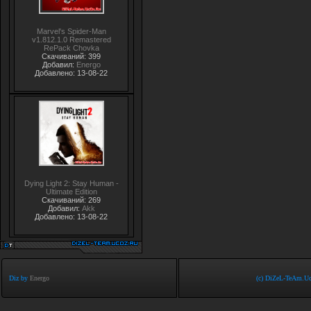
Marvel's Spider-Man
v1.812.1.0 Remastered
RePack Chovka
Скачиваний: 399
Добавил:
Energo
Добавлено: 13-08-22
Dying Light 2: Stay Human -
Ultimate Edition
Скачиваний: 269
Добавил:
Akk
Добавлено: 13-08-22
Diz by
Energo
(c) DiZeL-TeAm.Uc