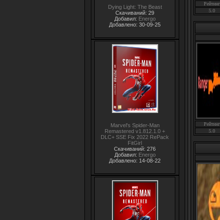
Рейтинг
Dying Light: The Beast
5.0
Скачиваний: 29
Добавил:
Energo
Добавлено: 30-09-25
Рейтинг
Marvel's Spider-Man
Remastered v1.812.1.0 +
5.0
DLC+ SSE Fix 2022 RePack
FitGirl
Скачиваний: 276
Добавил:
Energo
Добавлено: 14-08-22