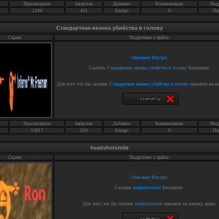
Просмотрели
Загрузок
Добавил
Комментарии
Под
1244
431
Energo
0
Пе
Стандартная иконка убийства в голову
Скрин
Подробнее о файле
Описание Внутри
Скачать
Стандартная иконка убийства в голову
Бесплатно
Для того что бы скачать
Стандартная иконка убийства в голову
нажмите на к
Просмотрели
Загрузок
Добавил
Комментарии
Под
13017
519
Energo
0
Пе
headshotsmile
Скрин
Подробнее о файле
Описание Внутри
Скачать
headshotsmile
Бесплатно
Для того что бы скачать
headshotsmile
нажмите на кнопку ниже