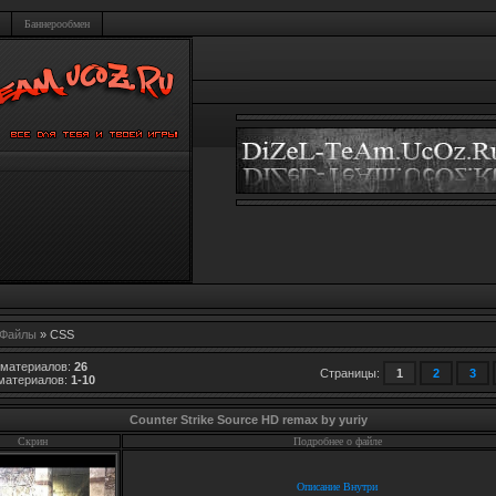
Баннерообмен
Файлы
» CSS
 материалов
:
26
Страницы
:
1
2
3
материалов
:
1-10
Counter Strike Source HD remax by yuriy
Скрин
Подробнее о файле
Описание Внутри