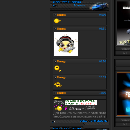
Мини-чат
Рейтинг
5.0
Для того что бы писать в этом чате
необходима авторизация на сайте
Рейтинг
5.0