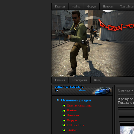
Главная
Файлы
Форум
Новости
Топ сайтов
Главная
Регистрация
Вход
Меню
Главная
»
В разделе
Основной раздел
Показано 
Главная страница
Файлы
Новости
Форум
TOП сайтов
Статьи