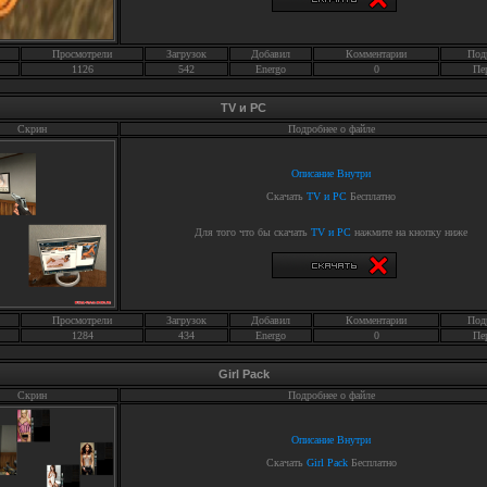
Просмотрели
Загрузок
Добавил
Комментарии
Под
1126
542
Energo
0
Пе
TV и PC
Скрин
Подробнее о файле
Описание Внутри
Скачать
TV и PC
Бесплатно
Для того что бы скачать
TV и PC
нажмите на кнопку ниже
Просмотрели
Загрузок
Добавил
Комментарии
Под
1284
434
Energo
0
Пе
Girl Pack
Скрин
Подробнее о файле
Описание Внутри
Скачать
Girl Pack
Бесплатно