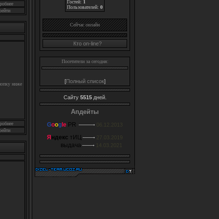
Гостей:
1
робнее
Пользователей:
0
рейти
Cейчас онлайн
Кто on-line?
Посетители за сегодня:
[
Полный список
]
нопку ниже
Сайту
5515
дней.
Апдейты
робнее
G
o
o
g
le
PR
06.12.2013
рейти
Я
ндекс
тИЦ
27.03.2019
выдача
14.03.2021