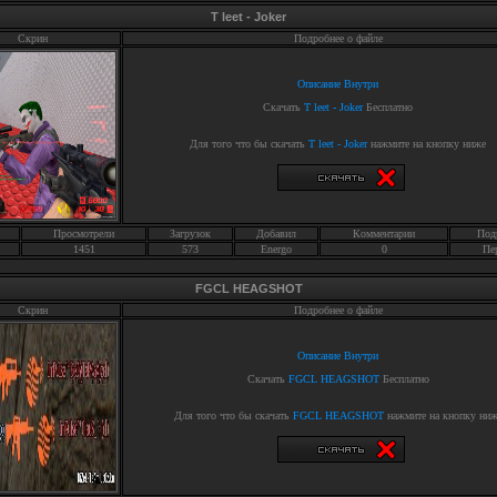
T leet - Joker
Скрин
Подробнее о файле
Описание Внутри
Скачать
T leet - Joker
Бесплатно
Для того что бы скачать
T leet - Joker
нажмите на кнопку ниже
Просмотрели
Загрузок
Добавил
Комментарии
Под
1451
573
Energo
0
Пе
FGCL HEAGSHOT
Скрин
Подробнее о файле
Описание Внутри
Скачать
FGCL HEAGSHOT
Бесплатно
Для того что бы скачать
FGCL HEAGSHOT
нажмите на кнопку ниж