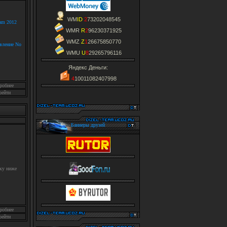
WM
ID
2
73202048545
eam 2012
WMR
R
2
96230371925
WMZ
Z
1
26675850770
овление No
WMU
U
8
29265796116
Яндекс Деньги:
4
10011082407998
робнее
рейти
Баннеры друзей
ку ниже
робнее
рейти