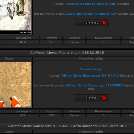
Скачать
Counter Strike Source HD remax by yuriy
Бесплатно
Для того что бы скачать
Counter Strike Source HD remax by yuriy
нажмите на к
Просмотрели
Загрузок
Добавил
Комментарии
Под
1898
557
Energo
0
Пе
AdiPrene_Gloves| Перчатки для CSS SOURCE
Скрин
Подробнее о файле
Описание Внутри
Скачать
AdiPrene_Gloves| Перчатки для CSS SOURCE
Бесплатно
Для того что бы скачать
AdiPrene_Gloves| Перчатки для CSS SOURCE
нажмит
ниже
Просмотрели
Загрузок
Добавил
Комментарии
Под
889
350
Energo
0
Пе
Counter-Strike: Source Патч v1.0.0.69.6 + Авто обновление No Steam 2012
Скрин
Подробнее о файле