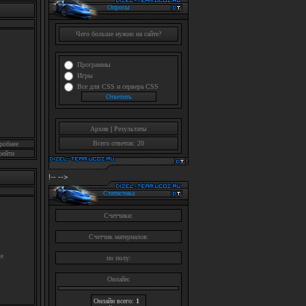
Опросы
Чего больше нужно на сайте?
Программы
Игры
Все для CSS и сервера CSS
Архив
|
Результаты
Всего ответов: 20
робнее
рейти
!--
-->
Статистика
Счетчики:
Счетчик материалов:
е
по полу:
Онлайн:
Онлайн всего:
1