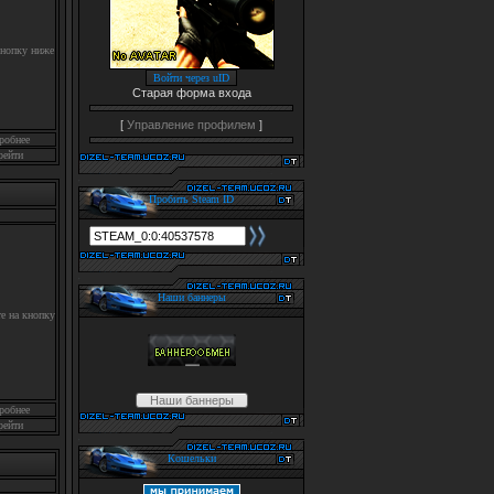
нопку ниже
Войти через uID
Старая форма входа
[
Управление профилем
]
робнее
рейти
Пробить Steam ID
Наши баннеры
е на кнопку
Наши баннеры
робнее
рейти
Кошельки