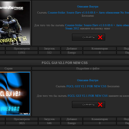
Описание Внутри
Скачать
Counter-Strike: Source Патч v1.0.0.69.6 + Авто обновление No St
Бесплатно
Для того что бы скачать
Counter-Strike: Source Патч v1.0.0.69.6 + Авто обн
Steam 2012
нажмите на кнопку ниже
Просмотрели
Загрузок
Добавил
Комментарии
Под
11951
512
Energo
0
Пе
FGCL GUI V2.1 FOR NEW CSS
Скрин
Подробнее о файле
Описание Внутри
Скачать
FGCL GUI V2.1 FOR NEW CSS
Бесплатно
Для того что бы скачать
FGCL GUI V2.1 FOR NEW CSS
нажмите на кноп
Просмотрели
Загрузок
Добавил
Комментарии
Под
3825
646
Energo
0
Пе