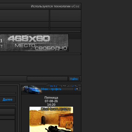
Используются технологии
uCoz
Мини - профиль
Пятница
Далее
07-08-26
14:20