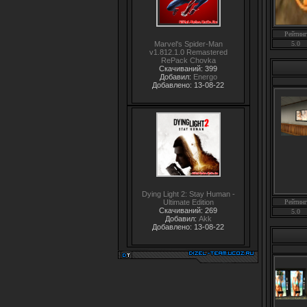
Рейтинг
5.0
Marvel's Spider-Man
v1.812.1.0 Remastered
RePack Chovka
Скачиваний: 399
Добавил:
Energo
Добавлено: 13-08-22
Dying Light 2: Stay Human -
Ultimate Edition
Рейтинг
Скачиваний: 269
5.0
Добавил:
Akk
Добавлено: 13-08-22