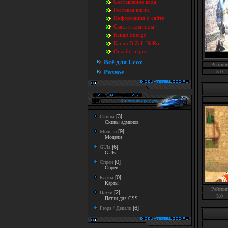
Составление кода
Гостевая книга
Информация о сайте
Связь с админом
Канал Energo
Канал DiZeL NeRo
Онлайн игры
Всё для Ucoz
Рейтинг
Разное
5.0
Категории раздела
[3]
Скины
Скины админов
[9]
Модели
Модели
[6]
GUIs
GUIs
[0]
Спреи
Спреи
[0]
Карты
Карты
Рейтинг
[2]
Патчи
5.0
Патчи для CSS
[6]
Props / Декали