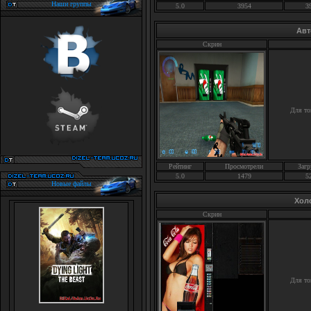
Наши группы
5.0
3954
3
Авт
Скрин
Для то
Рейтинг
Просмотрели
Загр
5.0
1479
5
Новые файлы
Хол
Скрин
Для то