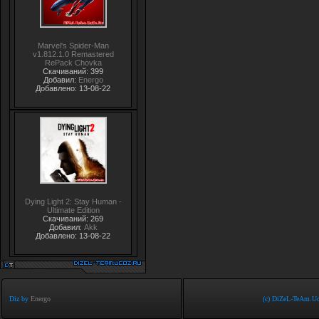
Marvel's Spider-Man
v1.812.1.0 Remastered
RePack Chovka
Скачиваний: 399
Добавил:
Energo
Добавлено: 13-08-22
Dying Light 2: Stay Human -
Ultimate Edition
Скачиваний: 269
Добавил:
Akk
Добавлено: 13-08-22
Diz by
Energo
(c) DiZeL-TeAm.Uc