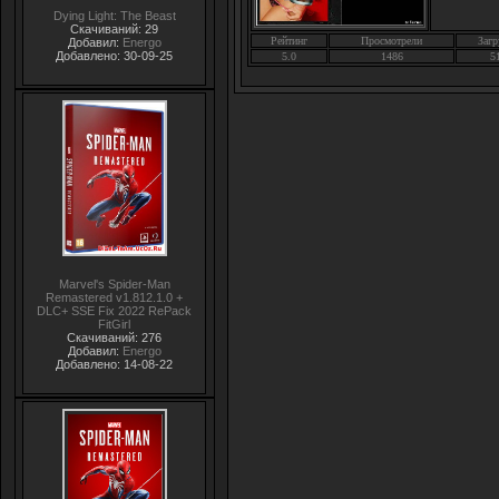
Dying Light: The Beast
Скачиваний: 29
Рейтинг
Просмотрели
Загр
Добавил:
Energo
Добавлено: 30-09-25
5.0
1486
5
Marvel's Spider-Man
Remastered v1.812.1.0 +
DLC+ SSE Fix 2022 RePack
FitGirl
Скачиваний: 276
Добавил:
Energo
Добавлено: 14-08-22