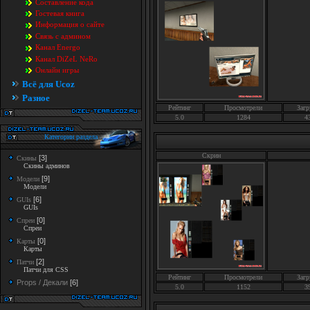
Составление кода
Гостевая книга
Информация о сайте
Связь с админом
Канал Energo
Канал DiZeL NeRo
Онлайн игры
Всё для Ucoz
Разное
Рейтинг
Просмотрели
Загр
5.0
1284
4
Категории раздела
Скрин
[3]
Скины
Скины админов
[9]
Модели
Модели
[6]
GUIs
GUIs
[0]
Спреи
Спреи
[0]
Карты
Карты
[2]
Патчи
Патчи для CSS
Рейтинг
Просмотрели
Загр
Props / Декали
[6]
5.0
1152
3