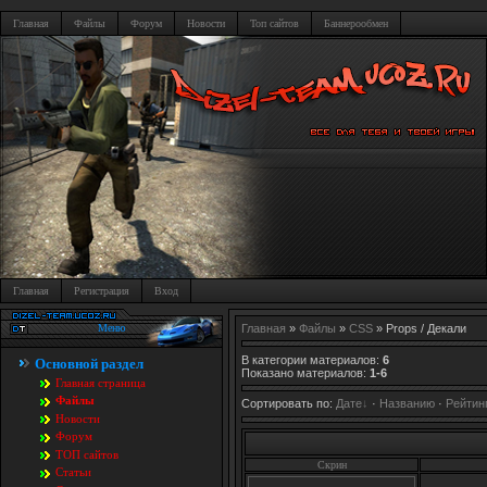
Главная
Файлы
Форум
Новости
Топ сайтов
Баннерообмен
Главная
Регистрация
Вход
Меню
Главная
»
Файлы
»
CSS
» Props / Декали
В категории материалов
:
6
Основной раздел
Показано материалов
:
1-6
Главная страница
Файлы
Сортировать по
:
Дате
·
Названию
·
Рейтин
Новости
Форум
TOП сайтов
Скрин
Статьи