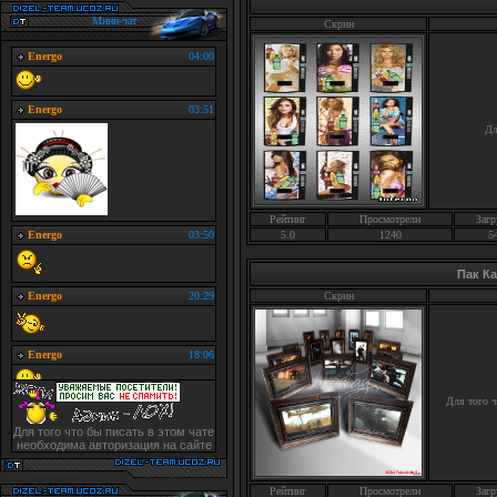
Мини-чат
Скрин
Дл
Рейтинг
Просмотрели
Загр
5.0
1240
5
Пак К
Скрин
Для того 
Для того что бы писать в этом чате
необходима авторизация на сайте
Рейтинг
Просмотрели
Загр