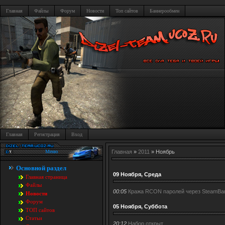
Главная
Файлы
Форум
Новости
Топ сайтов
Баннерообмен
Главная
Регистрация
Вход
Меню
Главная
»
2011
»
Ноябрь
Основной раздел
09 Ноября, Среда
Главная страница
Файлы
00:05
Кража RCON паролей через SteamBan
Новости
Форум
05 Ноября, Суббота
TOП сайтов
Статьи
20:12
Набор открыт