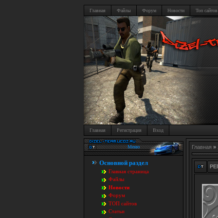
Главная
Файлы
Форум
Новости
Топ сайтов
Главная
Регистрация
Вход
Меню
Главная
»
Основной раздел
РЕ
Главная страница
Файлы
Новости
Форум
TOП сайтов
Статьи