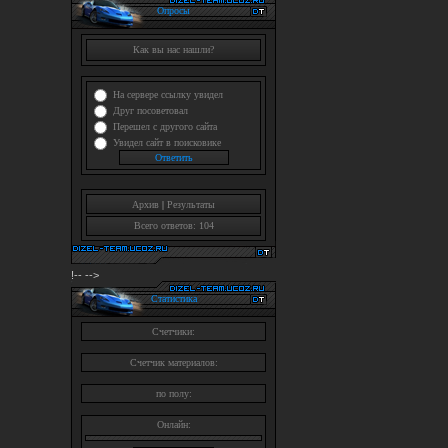
Опросы
Как вы нас нашли?
На сервере ссылку увидел
Друг посоветовал
Перешел с другого сайта
Увидел сайт в поисковике
Архив
|
Результаты
Всего ответов: 104
!--
-->
Статистика
Счетчики:
Счетчик материалов:
по полу:
Онлайн: