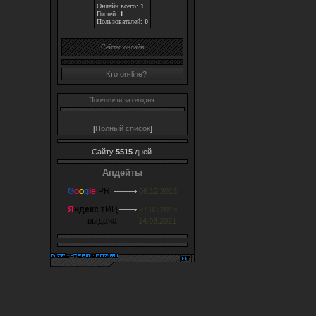
Онлайн всего:
1
Гостей:
1
Пользователей:
0
Cейчас онлайн
Кто on-line?
Посетители за сегодня:
[
Полный список
]
Сайту
5515
дней.
Апдейты
G
o
o
g
le
PR
06.12.2013
Я
ндекс
тИЦ
27.03.2019
выдача
14.03.2021