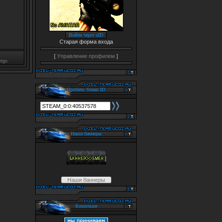
Войти через uID
Старая форма входа
[
Управление профилем
]
ergo
Пробить Steam ID
Наши баннеры
Наши баннеры
Кошельки