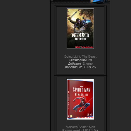
Dying Light: The Beast
Скачиваний: 29
Добавил:
Energo
Добавлено: 30-09-25
Marvel's Spider-Man
Remastered v1.812.1.0 +