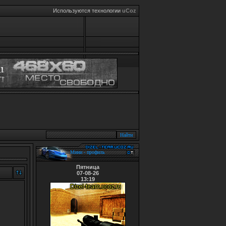
Используются технологии
uCoz
Мини - профиль
Пятница
07-08-26
13:19