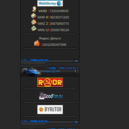
WM
ID
2
73202048545
WMR
R
2
96230371925
WMZ
Z
1
26675850770
WMU
U
8
29265796116
Яндекс Деньги:
4
10011082407998
Баннеры друзей