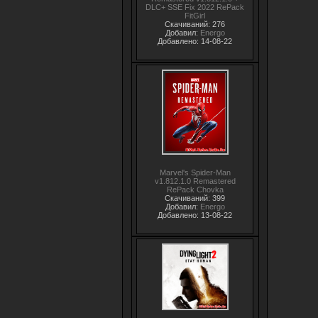
DLC+ SSE Fix 2022 RePack
FitGirl
Скачиваний: 276
Добавил:
Energo
Добавлено: 14-08-22
Marvel's Spider-Man
v1.812.1.0 Remastered
RePack Chovka
Скачиваний: 399
Добавил:
Energo
Добавлено: 13-08-22