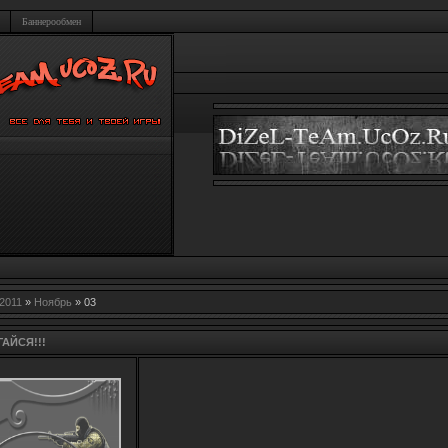
Баннерообмен
2011
»
Ноябрь
»
03
ГАЙСЯ!!!