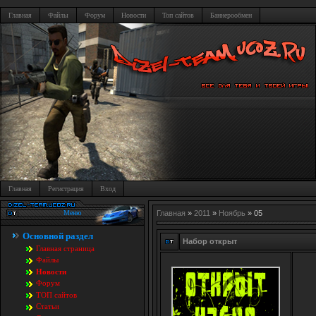
Главная
Файлы
Форум
Новости
Топ сайтов
Баннерообмен
Главная
Регистрация
Вход
Меню
Главная
»
2011
»
Ноябрь
»
05
Основной раздел
Набор открыт
Главная страница
Файлы
Новости
Форум
TOП сайтов
Статьи