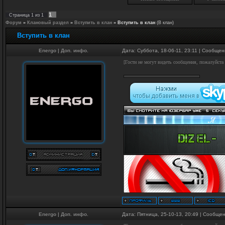
1
Страница
1
из
1
Форум
»
Клановый раздел
»
Вступить в клан
»
Вступить в клан
(В клан)
Вступить в клан
Energo
|
Доп. инфо.
Дата: Суббота, 18-06-11, 23:11 | Сообще
[Гости не могут видеть сообщения, пожалуйста
Energo
|
Доп. инфо.
Дата: Пятница, 25-10-13, 20:49 | Сообще