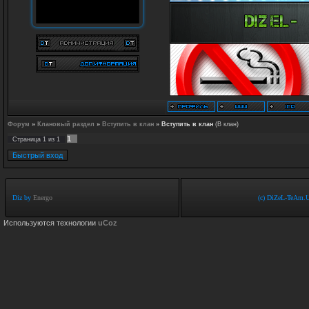
Форум
»
Клановый раздел
»
Вступить в клан
»
Вступить в клан
(В клан)
1
Страница
1
из
1
Diz by
Energo
(c) DiZeL-TeAm.U
Используются технологии
uCoz