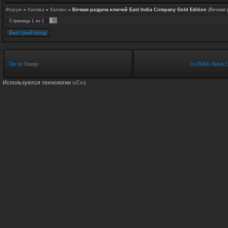
Форум
»
Халява
»
Халява
»
Вечная раздача ключей East India Сompany Gold Edition
(Вечная 
1
Страница
1
из
1
Diz by
Energo
(c) DiZeL-TeAm.U
Используются технологии
uCoz