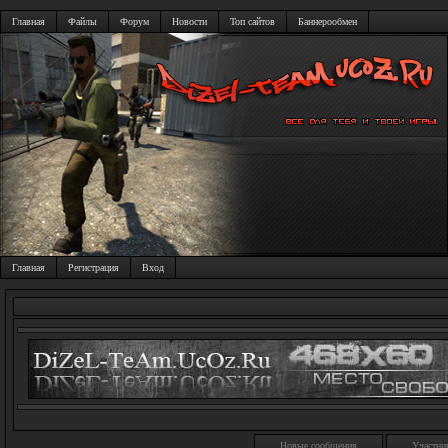
Главная
Файлы
Форум
Новости
Топ сайтов
Баннерообмен
Главная
Регистрация
Вход
Новые сообщения
Участни