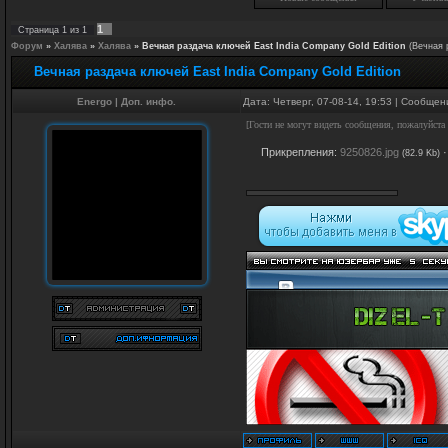
1
Страница
1
из
1
Форум
»
Халява
»
Халява
»
Вечная раздача ключей East India Сompany Gold Edition
(Вечная 
Вечная раздача ключей East India Сompany Gold Edition
Energo
|
Доп. инфо.
Дата: Четверг, 07-08-14, 19:53 | Сообще
[Гости не могут видеть сообщения, пожалуйста
Прикрепления:
9250826.jpg
(82.9 Kb)