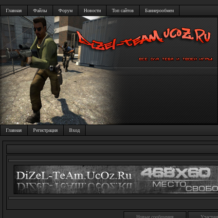
Главная
Файлы
Форум
Новости
Топ сайтов
Баннерообмен
Главная
Регистрация
Вход
Новые сообщения
Участни