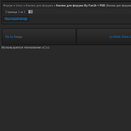
Форум
»
Ucoz
»
Кнопки для форума
»
Кнопки для форума By Fan1k + PSD
(Кнопки для форум
1
Страница
1
из
1
Diz by
Energo
(c) DiZeL-TeAm.U
Используются технологии
uCoz