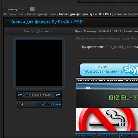
1
Страница
1
из
1
Форум
»
Ucoz
»
Кнопки для форума
»
Кнопки для форума By Fan1k + PSD
(Кнопки для форум
Кнопки для форума By Fan1k + PSD
Energo
|
Доп. инфо.
Дата: Пятница, 20-04-12, 19:11 | Сообще
[Гости не могут видеть сообщения, пожалуйста
Прикрепления:
2529_ikonki_4.rar
(264