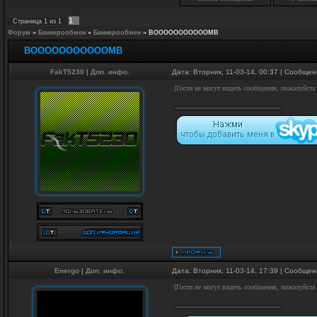
1
Страница
1
из
1
Форум
»
Баннерообмен
»
Баннерообмен
»
BOOOOOOOOOOOMB
BOOOOOOOOOOOMB
FakT5230
|
Доп. инфо.
Дата: Вторник, 11-03-14, 00:37 | Сообще
[Гости не могут видеть сообщения, пожалуйста
Energo
|
Доп. инфо.
Дата: Вторник, 11-03-14, 17:39 | Сообще
[Гости не могут видеть сообщения, пожалуйста