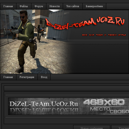
Главная
Файлы
Форум
Новости
Топ сайтов
Баннерообмен
Главная
Регистрация
Вход
Новые сообщения
Участни