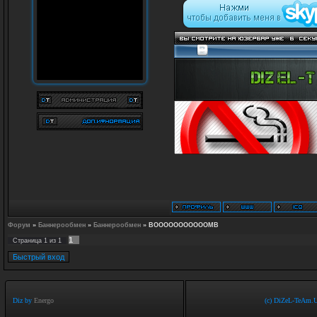
Форум
»
Баннерообмен
»
Баннерообмен
»
BOOOOOOOOOOOMB
1
Страница
1
из
1
Diz by
Energo
(c) DiZeL-TeAm.U