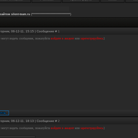
сайтом silent-team.ru
(*******************************)
торник, 06-12-11, 15:15 | Сообщение #
1
е могут видеть сообщения, пожалуйста
войдите в аккаунт
или
зарегестрируйтесь
]
торник, 06-12-11, 18:13 | Сообщение #
2
е могут видеть сообщения, пожалуйста
войдите в аккаунт
или
зарегестрируйтесь
]