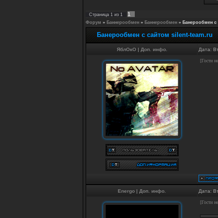
1
Страница
1
из
1
Форум
»
Баннерообмен
»
Баннерообмен
»
Банерообмен с 
Банерообмен с сайтом silent-team.ru
ЯблОкО
|
Доп. инфо.
Дата: В
[Гости н
Energo
|
Доп. инфо.
Дата: В
[Гости н