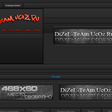
Баннерообмен
Реклама:
Новые сообщения
Участники
Правила форума
Поиск
RS