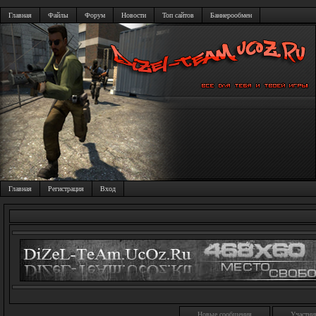
Главная
Файлы
Форум
Новости
Топ сайтов
Баннерообмен
Главная
Регистрация
Вход
Новые сообщения
Участни