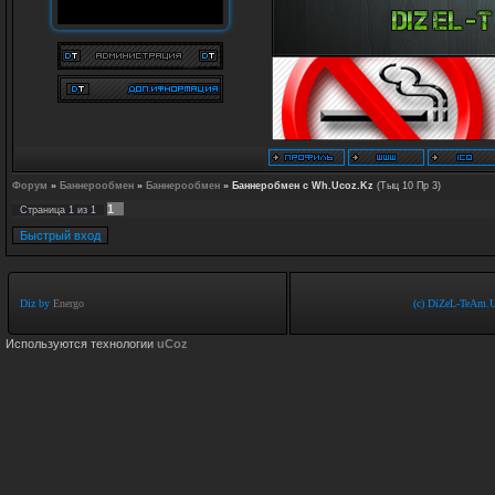
Форум
»
Баннерообмен
»
Баннерообмен
»
Баннеробмен с Wh.Ucoz.Kz
(Тыц 10 Пр 3)
1
Страница
1
из
1
Diz by
Energo
(c) DiZeL-TeAm.U
Используются технологии
uCoz