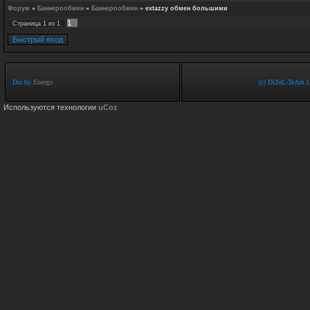
Форум
»
Баннерообмен
»
Баннерообмен
»
extazzy обмен большими
1
Страница
1
из
1
Diz by
Energo
(c) DiZeL-TeAm.U
Используются технологии
uCoz