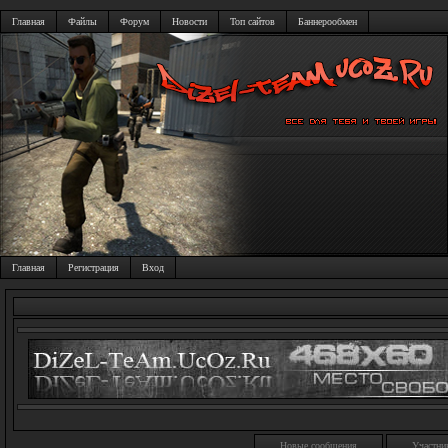
Главная
Файлы
Форум
Новости
Топ сайтов
Баннерообмен
Главная
Регистрация
Вход
Новые сообщения
Участни