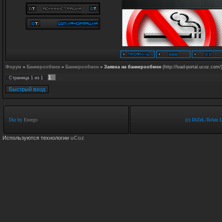
Форум
»
Баннерообмен
»
Баннерообмен
»
Заявка на баннерообмен
(http://load-portal.ucoz.com/
1
Страница
1
из
1
Diz by
Energo
(c) DiZeL-TeAm.U
Используются технологии
uCoz