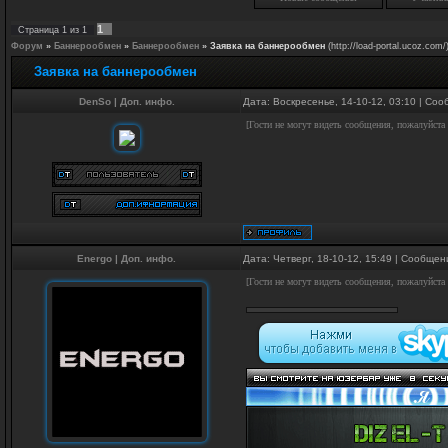
1
Страница
1
из
1
Форум
»
Баннерообмен
»
Баннерообмен
»
Заявка на баннерообмен
(http://load-portal.ucoz.com/
Заявка на баннерообмен
DenSo
|
Доп. инфо.
Дата: Воскресенье, 14-10-12, 03:10 | Со
[Гости не могут видеть сообщения, пожалуйста
Energo
|
Доп. инфо.
Дата: Четверг, 18-10-12, 15:49 | Сообще
[Гости не могут видеть сообщения, пожалуйста