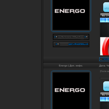
Energo
|
Доп. инфо.
Дата: Ч
[Гости н