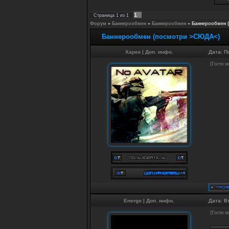
1
Страница
1
из
1
Форум
»
Баннерообмен
»
Баннерообмен
»
Баннерообмен 
Баннерообмен (посмотри >СЮДА<)
Харек
|
Доп. инфо.
Дата: П
[Гости н
Energo
|
Доп. инфо.
Дата: В
[Гости н