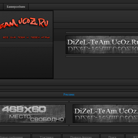
Баннерообмен
Реклама:
Новые сообщения
Участники
Правила форума
Поиск
RS