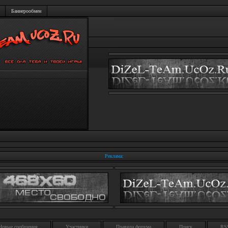
Баннерообмен
Реклама:
Новые сообщения
Участники
Правила форума
Поиск
RS