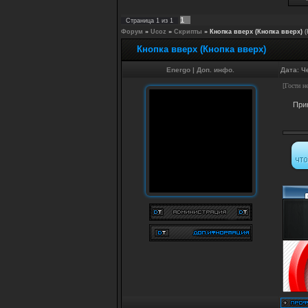
1
Страница
1
из
1
Форум
»
Ucoz
»
Скрипты
»
Кнопка вверх (Кнопка вверх)
(
Кнопка вверх (Кнопка вверх)
Energo
|
Доп. инфо.
Дата: Ч
[Гости н
При