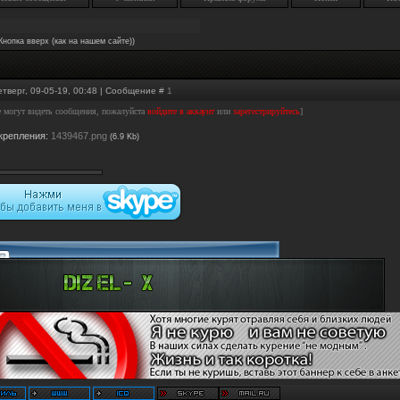
Кнопка вверх (как на нашем сайте))
етверг, 09-05-19, 00:48 | Сообщение #
1
е могут видеть сообщения, пожалуйста
войдите в аккаунт
или
зарегестрируйтесь
]
крепления:
1439467.png
(6.9 Kb)