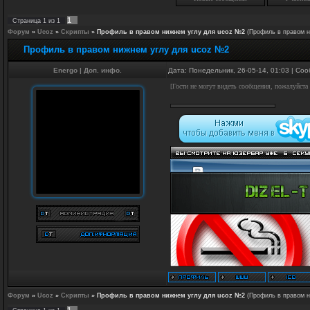
1
Страница
1
из
1
Форум
»
Ucoz
»
Скрипты
»
Профиль в правом нижнем углу для ucoz №2
(Профиль в правом н
Профиль в правом нижнем углу для ucoz №2
Energo
|
Доп. инфо.
Дата: Понедельник, 26-05-14, 01:03 | С
[Гости не могут видеть сообщения, пожалуйста
Форум
»
Ucoz
»
Скрипты
»
Профиль в правом нижнем углу для ucoz №2
(Профиль в правом н