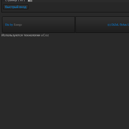
1
Страница
1
из
1
Diz by
Energo
(c) DiZeL-TeAm.U
Используются технологии
uCoz