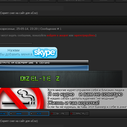
(Скрипт снег на сайт для uCoz)
оскресенье, 25-05-14, 23:20 | Сообщение #
1
е могут видеть сообщения, пожалуйста
войдите в аккаунт
или
зарегестрируйтесь
]
(Скрипт снег на сайт для uCoz)