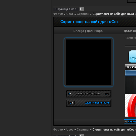
1
Страница
1
из
1
Форум
»
Ucoz
»
Скрипты
»
Скрипт снег на сайт для uCoz
Скрипт снег на сайт для uCoz
Energo
|
Доп. инфо.
Дата: В
[Гости н
Форум
»
Ucoz
»
Скрипты
»
Скрипт снег на сайт для uCoz