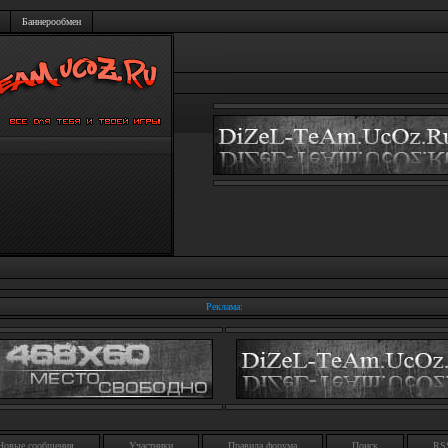
Баннерообмен
Реклама:
Новые сообщения
Участники
Правила форума
Поиск
RS