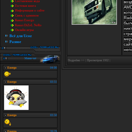
Составление кода
возд
Гостевая книга
AMD
Информация о сайте
кот
Связь с админом
Rad
Канал Energo
был
Канал DiZeL NeRo
ник
Онлайн игры
стр
Всё для Ucoz
мере
Разное
сай
неп
Мини-чат
Подробно >>
| Просмотров:1932 |