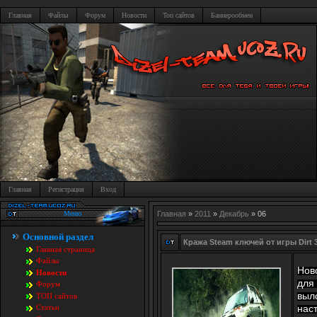
Главная
Файлы
Форум
Новости
Топ сайтов
Баннерообмен
Главная
Регистрация
Вход
Меню
Главная
»
2011
»
Декабрь
»
06
Основной раздел
Кража Steam ключей от игры Dirt 
Главная страница
Файлы
Нов
Новости
для
Форум
выл
TOП сайтов
нас
Статьи