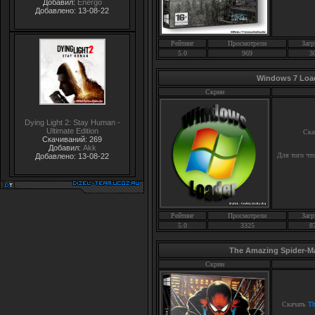
Добавил:
Energo
Добавлено: 13-08-22
Рейтинг
Просмотрели
Загр
5.0
969
3
Windows 7 Loade
Скрин
Dying Light 2: Stay Human -
Ultimate Edition
Ска
Скачиваний: 269
Добавил:
Akk
Для того чт
Добавлено: 13-08-22
Рейтинг
Просмотрели
Загр
5.0
3325
8
The Amazing Spider-Man
Скрин
Скачать
Th