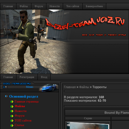
Главная
Файлы
Форум
Новости
Топ сайтов
Баннерообмен
Главная
Регистрация
Вход
Меню
Главная
»
Файлы
» Торренты
Основной раздел
В разделе материалов
:
168
Показано материалов
:
61-70
Главная страница
Файлы
Новости
Bound By Flame 
Форум
Скрин
TOП сайтов
Статьи