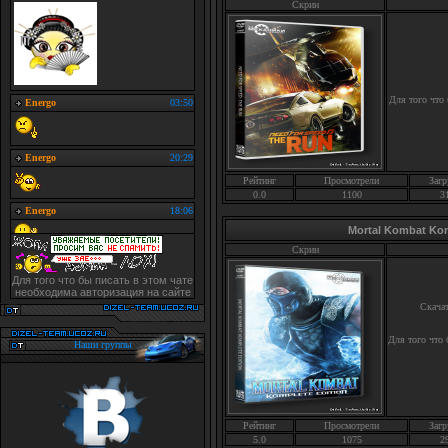
Скрин
Для того что
Рейтинг
Просмотрели
Загр
0.0
1100
3
Mortal Kombat Komp
Скрин
Для того что бы писать в этом чате
необходима авторизация на сайте
Скача
Для того что
Наши группы
Рейтинг
Просмотрели
Загр
5.0
1075
2