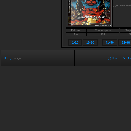
Для того что
Рейтинг
Просмотрели
Загр
5.0
838
2
1-10
11-20
...
41-50
51-60
Diz by
Energo
(c) DiZeL-TeAm.Uc