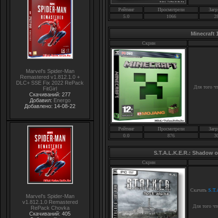
Рейтинг
Просмотрели
Загр
5.0
1066
2
Minecraft 
Скрин
Marvel's Spider-Man
Remastered v1.812.1.0 +
DLC+ SSE Fix 2022 RePack
Для того ч
FitGirl
Скачиваний: 277
Добавил:
Energo
Добавлено: 14-08-22
Рейтинг
Просмотрели
Загр
0.0
876
3
S.T.A.L.K.E.R.: Shadow of
Скрин
Скачать
S.T.
Marvel's Spider-Man
v1.812.1.0 Remastered
Для того чт
RePack Chovka
Скачиваний: 405