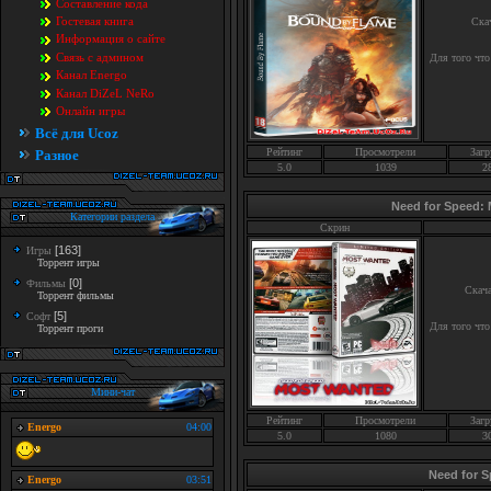
Составление кода
Гостевая книга
Ска
Информация о сайте
Связь с админом
Для того что
Канал Energo
Канал DiZeL NeRo
Онлайн игры
Всё для Ucoz
Рейтинг
Просмотрели
Загр
Разное
5.0
1039
2
Need for Speed:
Категории раздела
Скрин
[163]
Игры
Торрент игры
[0]
Фильмы
Скач
Торрент фильмы
[5]
Софт
Для того что
Торрент проги
Мини-чат
Рейтинг
Просмотрели
Загр
5.0
1080
3
Need for 