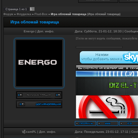
1
Страница
1
из
1
Форум
»
Флудилка
»
Flud-Box
»
Игра обломай товарища
(Игра обломай товарища)
Игра обломай товарища
Energo
|
Доп. инфо.
Дата: Суббота, 21-01-12, 16:33 | Сообще
[Гости не могут видеть сообщения, пожалуйста
๖ۣۜۜExamPL
|
Доп. инфо.
Дата: Понедельник, 23-01-12, 17:11 | Со