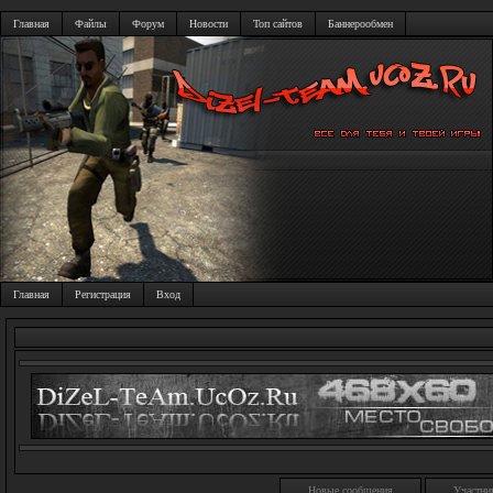
Главная
Файлы
Форум
Новости
Топ сайтов
Баннерообмен
Главная
Регистрация
Вход
Новые сообщения
Участни