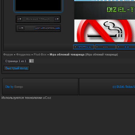
Форум
»
Флудилка
»
Flud-Box
»
Игра обломай товарища
(Игра обломай товарища)
1
Страница
1
из
1
Diz by
Energo
(c) DiZeL-TeAm.U
Используются технологии
uCoz